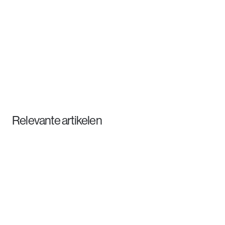
Filip Biesmans
Afgevaardigd bestuurder
Relevante artikelen