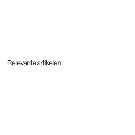
Lennert Scheurs
Innovatiemanager
Relevante artikelen