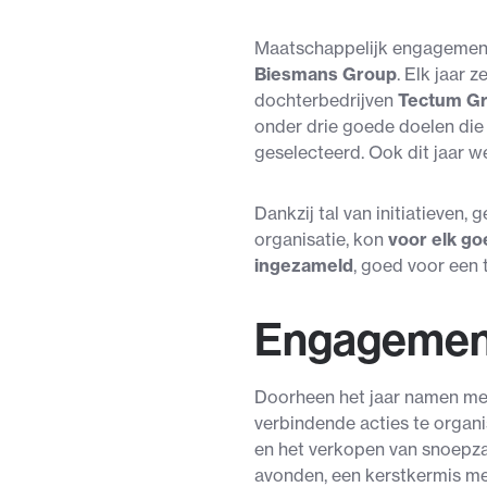
Maatschappelijk engagement 
Biesmans Group
. Elk jaar
dochterbedrijven
Tectum G
onder drie goede doelen di
geselecteerd. Ook dit jaar w
Dankzij tal van initiatieven,
organisatie, kon
voor elk g
ingezameld
, goed voor een 
Engagement
Doorheen het jaar namen med
verbindende acties te organ
en het verkopen van snoepza
avonden, een kerstkermis met