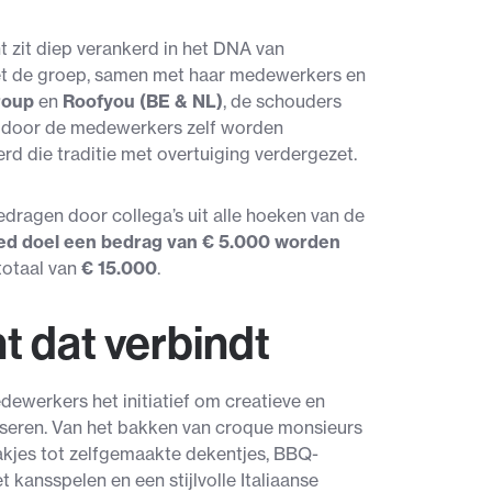
zit diep verankerd in het DNA van
 zet de groep, samen met haar medewerkers en
roup
en
Roofyou (BE & NL)
, de schouders
e door de medewerkers zelf worden
erd die traditie met overtuiging verdergezet.
 gedragen door collega’s uit alle hoeken van de
oed doel een bedrag van € 5.000 worden
totaal van
€ 15.000
.
 dat verbindt
ewerkers het initiatief om creatieve en
iseren. Van het bakken van croque monsieurs
kjes tot zelfgemaakte dekentjes, BBQ-
 kansspelen en een stijlvolle Italiaanse