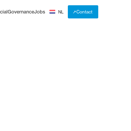
cial
Governance
Jobs
↗
Contact
NL
↗