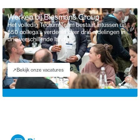
Werken bij Biesmans Group
Het volledig Tectum Team bestaat intussen uit
550 collega’s verdeeld over drie afdelingen in
drie verschillende landen.
↗
Bekijk onze vacatures
↗