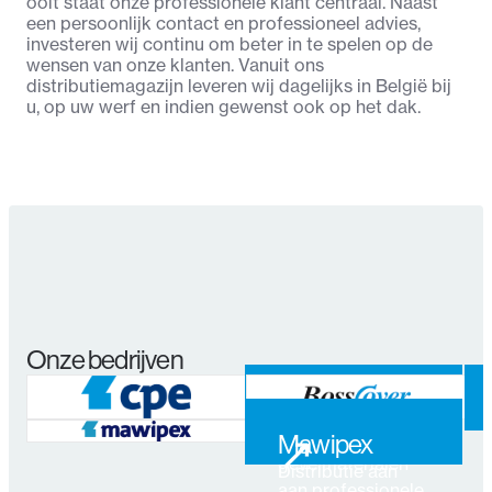
ooit staat onze professionele klant centraal. Naast
een persoonlijk contact en professioneel advies,
investeren wij continu om beter in te spelen op de
wensen van onze klanten. Vanuit ons
distributiemagazijn leveren wij dagelijks in België bij
u, op uw werf en indien gewenst ook op het dak.
Onze bedrijven
↗
CPE
Distributie dak- en
↗
Mawipex
↗
gevelmaterialen
Distributie aan
aan professionele