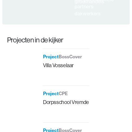
↗
groothandels
partners:
dakwerkers
Projecten in de kijker
Project
BossCover
Villa Vosselaar
Project
CPE
Dorpsschool Vremde
Project
BossCover